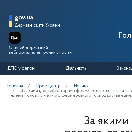
Перейти до основного вмісту
Головна сторінка Державної п
gov.ua
Державні сайти України
Го
Єдиний державний
вебпортал електронних послуг
ДПС у регіоні
Діяльність
Законо
Головна
Прес-центр
Новини
За якими ідентифікаторами форми подаються заяви на 
– членів/голови сімейного фермерського господарства єдиног
За якими