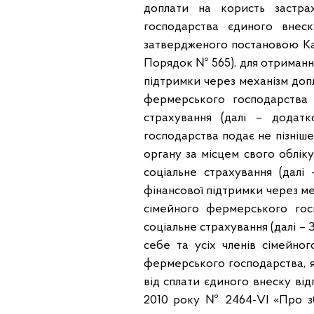
доплати на користь застра
господарства єдиного внеск
затвердженого постановою Каб
Порядок № 565), для отриман
підтримки через механізм допл
фермерського господарства 
страхування (далі – додат
господарства подає не пізніше
органу за місцем свого облік
соціальне страхування (далі
фінансової підтримки через ме
сімейного фермерського гос
соціальне страхування (далі – 
себе та усіх членів сімейно
фермерського господарства, я
від сплати єдиного внеску від
2010 року № 2464-VІ «Про зб