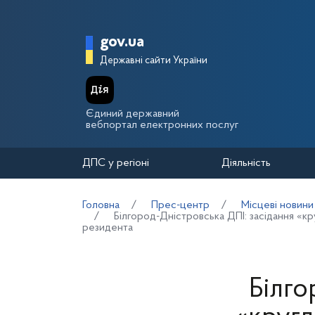
Перейти до основного вмісту
Головна сторінка Держа
gov.ua
Державні сайти України
Єдиний державний
вебпортал електронних послуг
ДПС у регіоні
Діяльність
Головна
Прес-центр
Місцеві новини
Білгород-Дністровська ДПІ: засідання «к
резидента
Білго