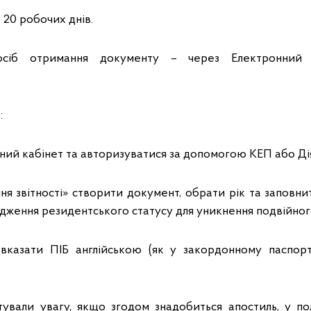
 20 робочих днів.
осіб отримання документу – через Електронний 
:
нний кабінет та авторизуватися за допомогою КЕП або Ді
ння звітності» створити документ, обрати рік та запов
рдження резидентського статусу для уникнення подвійног
 вказати ПІБ англійською (як у закордонному паспор
тували увагу, якщо згодом знадобиться апостиль, у п