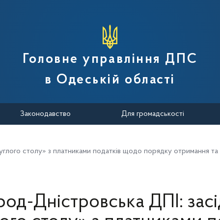
вної податкової служби України
Головне управління ДПС
в Одеській області
Законодавство
Для громадськості
руглого столу» з платниками податків щодо порядку отримання т
род-Дністровська ДПІ: зас