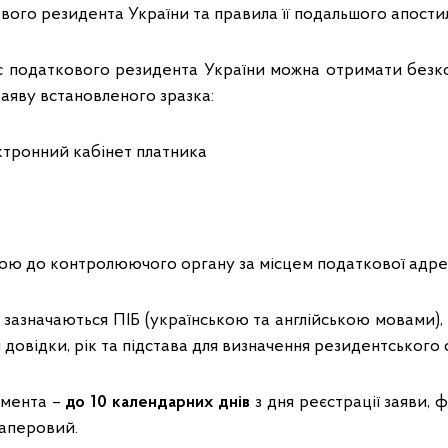
вого резидента України та правила її подальшого апости
с податкового резидента України можна отримати безк
аяву встановленого зразка:
ктронний кабінет платника
тою до контролюючого органу за місцем податкової адре
о зазначаються ПІБ (українською та англійською мовами)
 довідки, рік та підстава для визначення резидентського 
умента –
до 10 календарних днів
з дня реєстрації заяви,
аперовий.