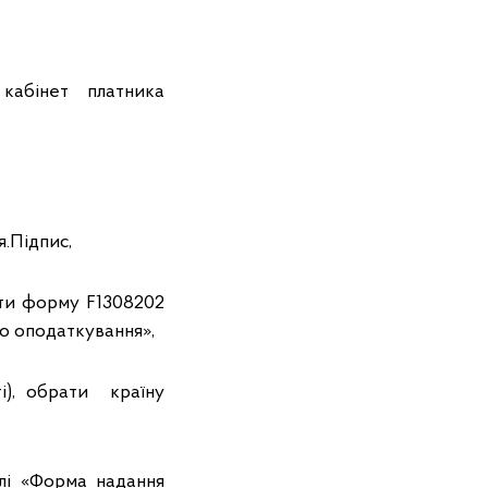
кабінет платника
я.Підпис,
нити форму F1308202
о оподаткування»,
ті), обрати країну
олі «Форма надання