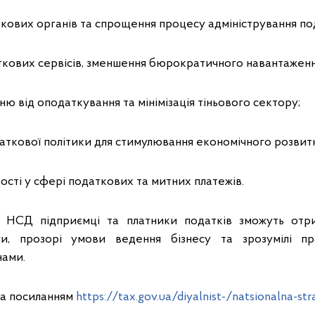
кових органів та спрощення процесу адміністрування под
ткових сервісів, зменшення бюрократичного навантаженн
ню від оподаткування та мінімізація тіньового сектору;
аткової політики для стимулювання економічного розвит
сті у сфері податкових та митних платежів.
ії НСД підприємці та платники податків зможуть отри
ги, прозорі умови ведення бізнесу та зрозумілі пр
нами.
за посиланням
https://tax.gov.ua/diyalnist-/natsionalna-st