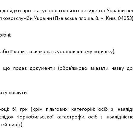
 довідки про статус податкового резидента України не
ової служби України (Львівська площа, 8, м. Київ, 04053)
ібні:
(або її копія, засвідчена в установленому порядку),
и, що подає документи (обов’язково вказати назву до
ату послуги.
оці: 51 грн (крім пільгових категорій: осіб з інвалідн
лідок Чорнобильської катастрофи, осіб з інвалідніст
тей-сиріт).