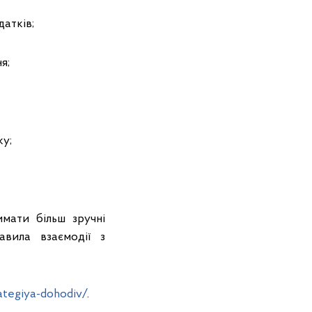
атків;
я;
ку;
мати більш зручні
авила взаємодії з
rategiya-dohodiv/
.