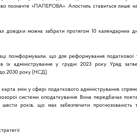
ово позначте «ПАПЕРОВА». Апостиль ставиться лише н
л довідки можна забрати протягом 10 календарних дн
івці поінформували, що для реформування податкової т
ів їх адміністрування у грудні 2023 року Уряд затв
до 2030 року (НСД).
карта змін у сфері податкового адміністрування, спрям
розорої системи оподаткування. Вона передбачає пое
шести років, що має забезпечити прогнозованість та
тратегії: