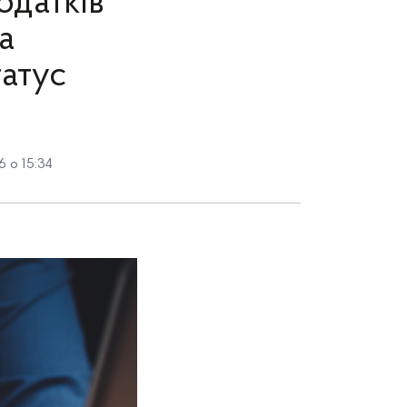
одатків
а
атус
 о 15:34