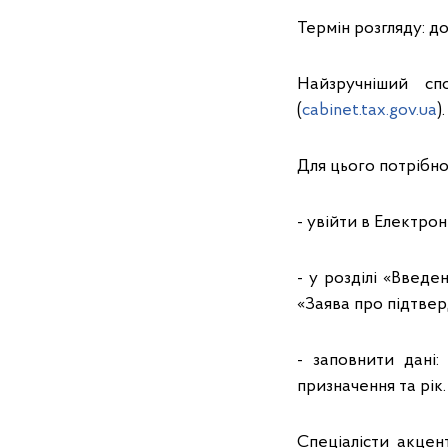
Термін розгляду: до
Найзручніший сп
(
cabinet.tax.gov.ua
).
Для цього потрібно
- увійти в Електро
- у розділі «Введе
«Заява про підтве
- заповнити дані:
призначення та рік.
Спеціалісти акцен