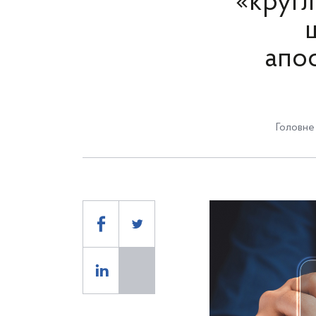
«кругл
апо
Головне