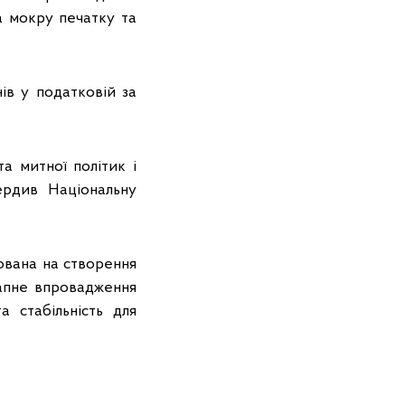
а мокру печатку та
ів у податковій за
а митної політик і
ердив Національну
ована на створення
тапне впровадження
 стабільність для