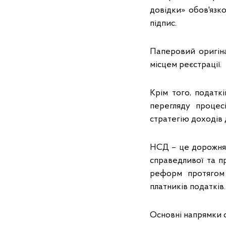
довідки» обов'язк
підпис.
Паперовий оригіна
місцем реєстрації.
Крім того, податк
перегляду процес
стратегію доходів 
НСД – це дорожня 
справедливої та п
реформ протягом 
платників податків.
Основні напрямки с