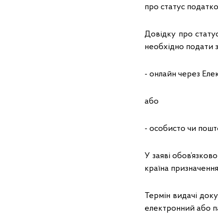
про статус податко
Довідку про стату
необхідно подати з
- онлайн через Еле
або
- особисто чи пош
У заяві обов’язков
країна призначення
Термін видачі док
електронний або п