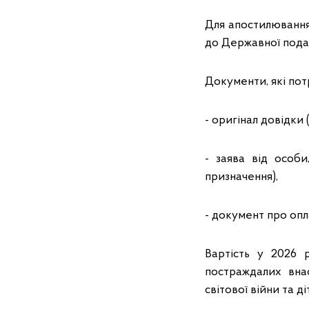
Для апостилювання
до Державної податк
Документи, які потр
- оригінал довідки 
- заява від особ
призначення),
- документ про опл
Вартість у 2026 р
постраждалих внас
світової війни та ді