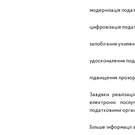
модернізація подат
цифровізація пода
запобігання ухилен
удосконалення под
підвищення прозоро
Завдяки реалізац
електронні послу
податковими орга
Більше інформації 