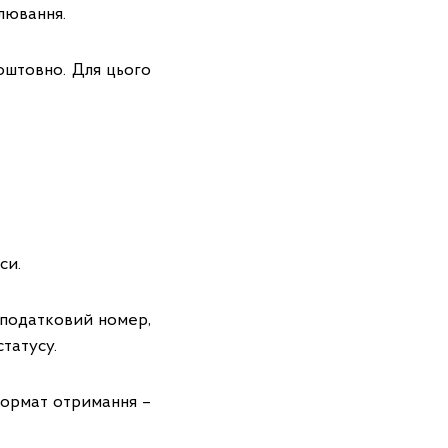
лювання.
оштовно. Для цього
си.
, податковий номер,
статусу.
 формат отримання –