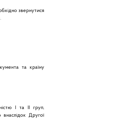
обхідно звернутися
.
кумента та країну
істю I та II груп,
ю внаслідок Другої