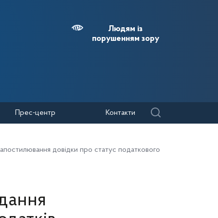
Людям із
порушенням зору
Прес-центр
Контакти
а апостилювання довідки про статус податкового
ідання