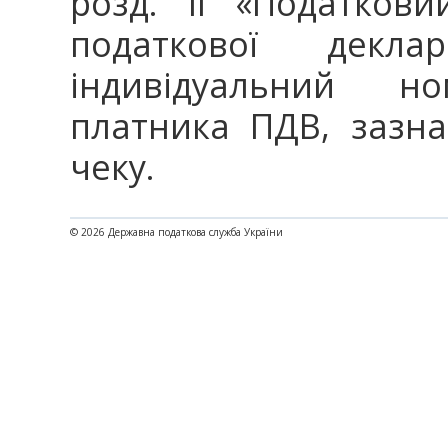
розд. II «Податков
податкової декл
індивідуальний н
платника ПДВ, зазн
чеку.
© 2026 Державна податкова служба України