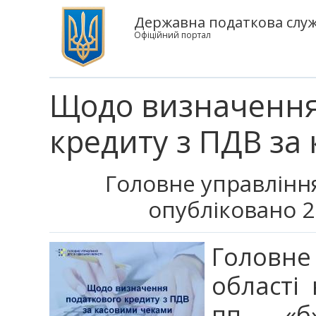
Державна податкова служб
Офіційний портал
Щодо визначення
кредиту з ПДВ за
Головне управління
опубліковано 2
Головне 
області 
пп. «б