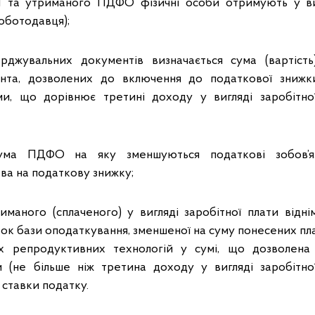
 та утриманого ПДФО фізичні особи отримують у ви
оботодавця);
ерджувальних документів визначається сума (вартіст
нта, дозволених до включення до податкової знижк
и, що дорівнює третині доходу у вигляді заробітної
сума ПДФО на яку зменшуються податкові зобов’яз
ва на податкову знижку;
маного (сплаченого) у вигляді заробітної плати відн
ток бази оподаткування, зменшеної на суму понесених пл
х репродуктивних технологій у сумі, що дозволен
 (не більше ніж третина доходу у вигляді заробітно
 ставки податку.