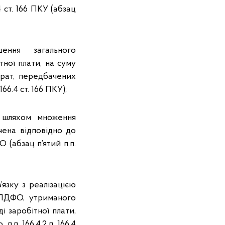
 ст. 166 ПКУ (абзац
ення загального
ної плати, на суму
трат, передбачених
166.4 ст. 166 ПКУ);
 шляхом множення
чена відповідно до
О (абзац п’ятий п.п.
язку з реалізацією
 ПДФО, утриманого
і заробітної плати,
п. 166.4.2 п. 166.4