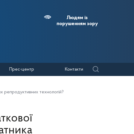
Людям із
порушенням зору
Прес-центр
Контакти
них репродуктивних технологій?
ткової
атника