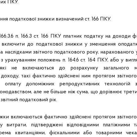
них ПКУ.
ня податкової знижки визначений ст. 166 ПКУ.
166.3.6 п. 166.3 ст. 166 ПКУ платник податку на доходи ф
включити до податкової знижки у зменшення оподат
а наслідками звітного податкового року, нарахованого у
з урахуванням положень п. 164.6 ст. 164 ПКУ, або у вигля
 які не включаються до розрахунку загального міс
доходу, такі фактично здійснені ним протягом звітног
а, оплату допоміжних репродуктивних технологій з
нодавством, але не більше ніж сума, що дорівнює трети
 звітний податковий рік.
жки включаються фактично здійснені протягом звітног
у витрати, підтверджені відповідними платіжними 
рема квитанціями, фіскальними або товарними чек