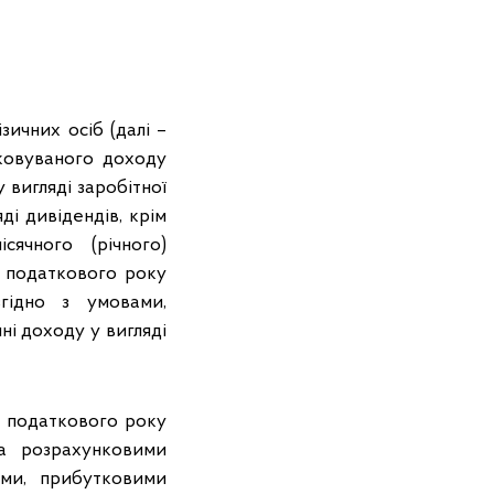
ізичних осіб (далі –
ковуваного доходу
 вигляді заробітної
ді дивідендів, крім
ячного (річного)
о податкового року
гідно з умовами,
ні доходу у вигляді
о податкового року
та розрахунковими
ами, прибутковими