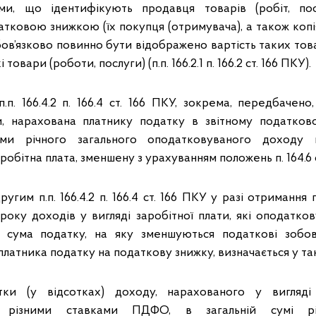
и, що ідентифікують продавця товарів (робіт, пос
атковою знижкою (їх покупця (отримувача), а також копі
бов’язково повинно бути відображено вартість таких товарі
 товари (роботи, послуги) (п.п. 166.2.1 п. 166.2 ст. 166 ПКУ).
п. 166.4.2 п. 166.4 ст. 166 ПКУ, зокрема, передбачено
и, нарахована платнику податку в звітному податков
ми річного загального оподатковуваного доходу п
робітна плата, зменшену з урахуванням положень п. 164.6 с
ругим п.п. 166.4.2 п. 166.4 ст. 166 ПКУ у разі отримання
року доходів у вигляді заробітної плати, які оподатко
 сума податку, на яку зменшуються податкові зобов’
платника податку на податкову знижку, визначається у т
тки (у відсотках) доходу, нарахованого у вигляді 
а різними ставками ПДФО, в загальній сумі річ