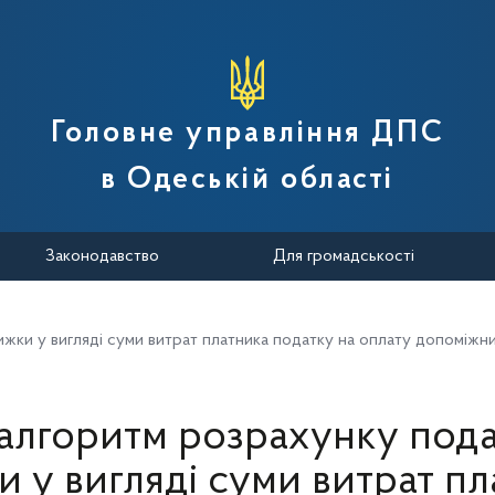
вної податкової служби України
Головне управління ДПС
в Одеській області
Законодавство
Для громадськості
ижки у вигляді суми витрат платника податку на оплату допоміж
алгоритм розрахунку пода
и у вигляді суми витрат пл