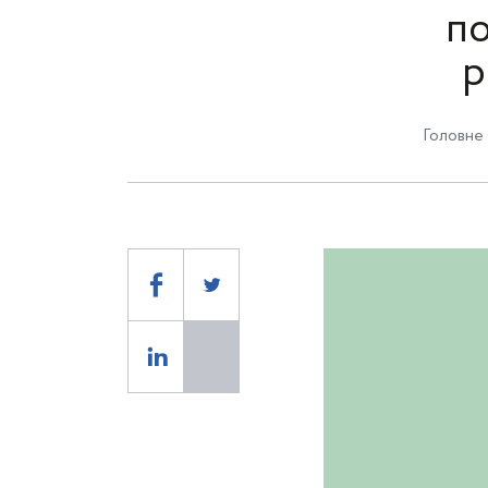
по
р
Головне 