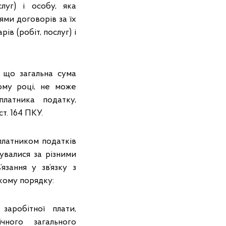
луг) і особу, яка
ями договорів за їх
в (робіт, послуг) і
, що загальна сума
ому році, не може
латника податку,
т. 164 ПКУ.
 платником податків
вувалися за різними
язання у зв’язку з
акому порядку:
заробітної плати,
ного загального