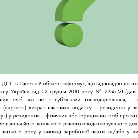
ДПС в Одеській області інформує, що відповідно до п.п. 14.
ксу України від 02 грудня 2010 року № 2755-VІ (далі
них осіб, які не є суб’єктами господарювання, –
 (вартість) витрат платника податку – резидента у зв
слуг) у резидентів – фізичних або юридичних осіб протяго
зменшення його загального річного оподатковуваного дох
 звітного року у вигляді заробітної плати та/або у виг