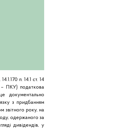
1.170 п. 14.1 ст. 14
 – ПКУ) податкова
 це документально
’язку з придбанням
м звітного року, на
оду, одержаного за
ляді дивідендів, у