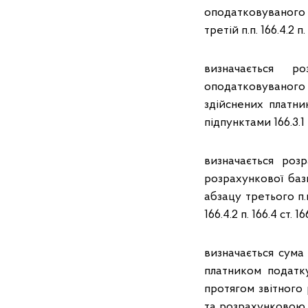
оподатковуваного д
третій п.п. 166.4.2 п.
визначається р
оподатковуваного 
здійснених платни
підпунктами 166.3.1 –
визначається ро
розрахункової баз
абзацу третього п.п
166.4.2 п. 166.4 ст. 1
визначається сума
платником податк
протягом звітного 
та розрахунковою с