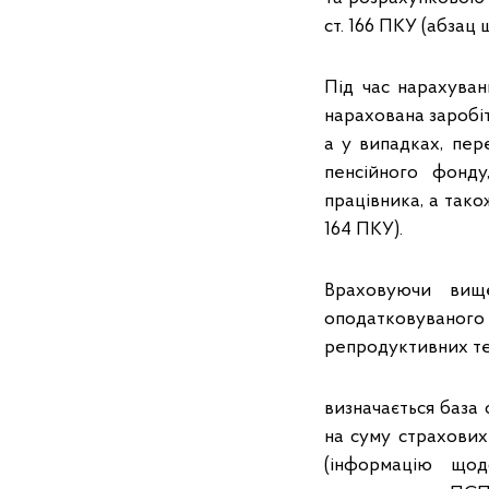
ст. 166 ПКУ (абзац шо
Під час нарахуван
нарахована заробі
а у випадках, пер
пенсійного фонду
працівника, а також
164 ПКУ).
Враховуючи вище
оподатковуваного 
репродуктивних те
визначається база
на суму страхових
(інформацію щод