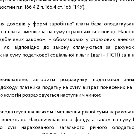
стий п.п. 166.4.2 п. 166.4 ст. 166 ПКУ).
ня доходів у формі заробітної плати база оподаткуван
тна плата, зменшена на суму страхових внесків до Накоп
едбачених законом, – обов’язкових у страхових внеск
, які відповідно до закону сплачуються за рахунок
 на суму податкової соціальної пільги (далі – ПСП) за її ная
викладене, алгоритм розрахунку податкової зн
доходу платника податку на суму витрат понесених на
хнологій розраховується наступним чином:
 оподаткування шляхом зменшення річної суми нараховано
 внесків до Накопичувального фонду, а також на суму П
о сум нарахованого загального річного оподатко