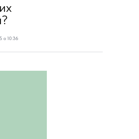
них
й?
5 о 10:36