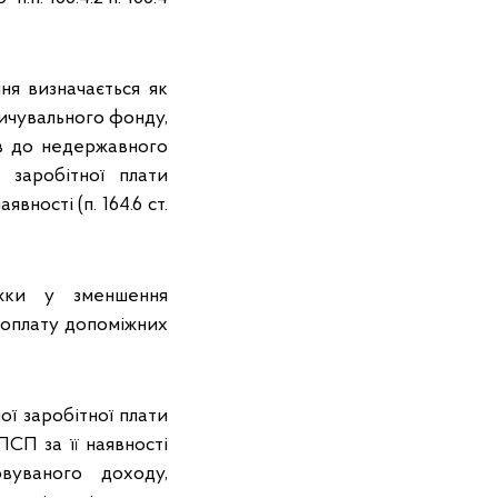
ня визначається як
ичувального фонду,
ів до недержавного
 заробітної плати
вності (п. 164.6 ст.
ижки у зменшення
 оплату допоміжних
ї заробітної плати
СП за її наявності
вуваного доходу,