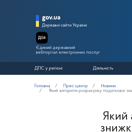
Перейти до основного вмісту
Головна сторінка Держа
gov.ua
Державні сайти України
Єдиний державний
вебпортал електронних послуг
ДПС у регіоні
Діяльність
Головна
Прес-центр
Новини
Який алгоритм розрахунку податкової зн
Який 
знижк