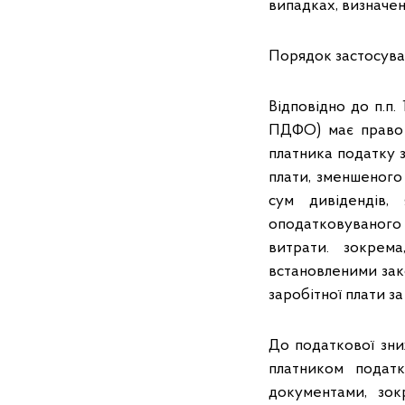
випадках, визначе
Порядок застосуван
Відповідно до п.п. 
ПДФО) має право 
платника податку з
плати, зменшеного 
сум дивідендів,
оподатковуваного 
витрати. зокрем
встановленими зако
заробітної плати за
До податкової зни
платником податк
документами, зок