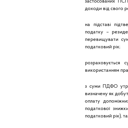
застосованих ПСП
доходи від свого р
на підставі підтв
податку – резиде
перевищувати сум
податковий рік;
розраховується 
використанням пра
з суми ПДФО утри
визначену як добу
оплату допоміжни
податкової знижки
податковий рік), та