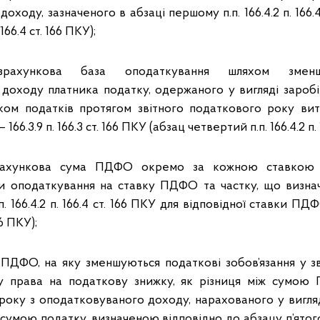
оходу, зазначеного в абзаці першому п.п. 166.4.2 п. 166.4
 166.4 ст. 166 ПКУ);
озрахункова база оподаткування шляхом зменш
доходу платника податку, одержаного у вигляді заробіт
ком податків протягом звітного податкового року ви
 166.3.9 п. 166.3 ст. 166 ПКУ (абзац четвертий п.п. 166.4.2 п. 
зрахункова сума ПДФО окремо за кожною ставкою
и оподаткування на ставку ПДФО та частку, що визна
. 166.4.2 п. 166.4 ст. 166 ПКУ для відповідної ставки ПДФ
66 ПКУ);
 ПДФО, на яку зменшуються податкові зобов’язання у зв’
у права на податкову знижку, як різниця між сумою
року з оподатковуваного доходу, нарахованого у вигляд
умою податку, визначеною відповідно до абзацу п’ятого п.