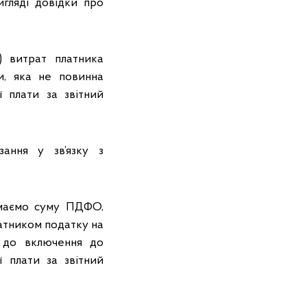
гляді довідки про
ь) витрат платника
и, яка не повинна
 плати за звітний
ання у зв’язку з
імаємо суму ПДФО,
атником податку на
а до включення до
ї плати за звітний