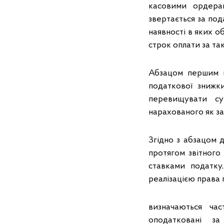
касовими ордерам
звертається за под
наявності в яких о
строк оплати за такі
Абзацом першим п.
податкової знижк
перевищувати су
нарахованого як за
Згідно з абзацом д
протягом звітного 
ставками податку,
реалізацією права 
визначаються час
оподатковані з