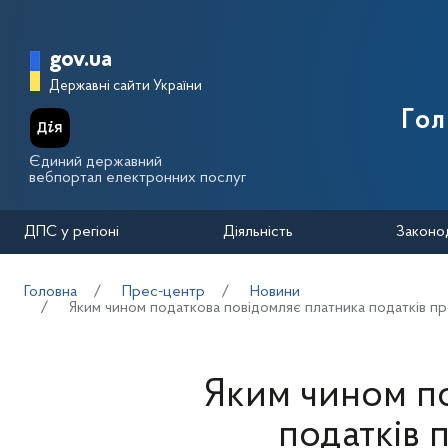
Перейти до основного вмісту
Головна сторінка Державної п
gov.ua
Державні сайти України
Го
Єдиний державний
вебпортал електронних послуг
ДПС у регіоні
Діяльність
Законо
Головна
Прес-центр
Новини
Яким чином податкова повідомляє платника податків 
Яким чином п
податків 