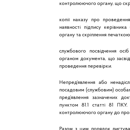
контролюючого органу, що ск
копії наказу про проведенн
наявності підпису керівник
органу та скріплення печатко
службового посвідчення ос
органом документа, що засвідч
проведення перевірки.
Непред’явлення або ненадіс
посадовим (службовим) особа
пред’явлення зазначених до
пунктом 81.1 статті 81 ПКУ
контролюючого органу до пров
Разом з цим порядок листува