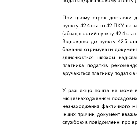
податків/фінансовому агенту (й
При цьому строк доставки д
пункту 42.4 статті 42 ПКУ, не
(абзац шостий пункту 42.4 стат
Відповідно до пункту 42.5 ст
бажання отримувати документи
здійснюється шляхом надісл
платника податків рекоменд
вручаються платнику податків 
У разі якщо пошта не може вр
місцезнаходженням посадових
незнаходження фактичного мі
інших причин, документ вважа
службою в повідомленні про вр