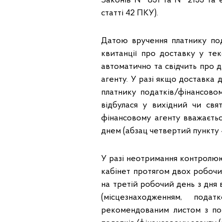
Законів № 851 та № 2155 та є
статті 42 ПКУ).
Датою вручення платнику под
квитанції про доставку у те
автоматично та свідчить про 
агенту. У разі якщо доставка 
платнику податків/фінансово
відбулася у вихідний чи св
фінансовому агенту вважаєть
днем (абзац четвертий пункту 4
У разі неотримання контролю
кабінет протягом двох робочи
на третій робочий день з дня
(місцезнаходженням, пода
рекомендованим листом з по