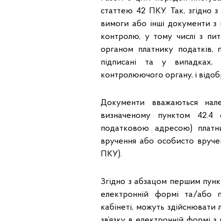
статтею 42 ПКУ. Так, згідно з
вимоги або інші документи з п
контролю, у тому числі з пи
органом платнику податків, 
підписані та у випадках, 
контролюючого органу, і відоб
Документи вважаються нал
визначеному пунктом 42.4 
податковою адресою) платн
вручення або особисто вручен
ПКУ).
Згідно з абзацом першим пункт
електронній формі та/або 
кабінеті, можуть здійснюват
зв’язку в електронній формі 