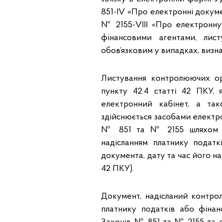
851-ІV «Про електронні докум
№ 2155-VIII «Про електронну 
фінансовими агентами, ли
обов’язковим у випадках, визн
Листування контролюючих ор
пункту 42.4 статті 42 ПКУ,
електронний кабінет, а та
здійснюється засобами електро
№ 851 та № 2155 шляхом на
надісланням платнику подат
документа, дату та час його на
42 ПКУ).
Документ, надісланий контро
платнику податків або фіна