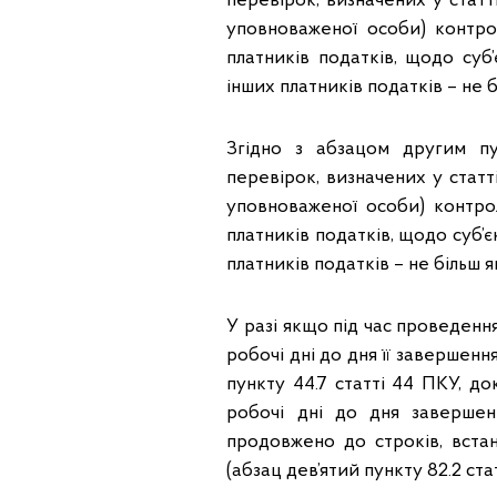
перевірок, визначених у стат
уповноваженої особи) контро
платників податків, щодо суб
інших платників податків – не б
Згідно з абзацом другим п
перевірок, визначених у стат
уповноваженої особи) контро
платників податків, щодо суб’є
платників податків – не більш я
У разі якщо під час проведенн
робочі дні до дня її завершен
пункту 44.7 статті 44 ПКУ, 
робочі дні до дня заверше
продовжено до строків, встан
(абзац дев’ятий пункту 82.2 ста