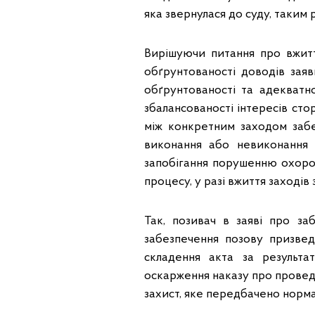
яка звернулася до суду, таким 
Вирішуючи питання про вжитт
обґрунтованості доводів заяв
обґрунтованості та адекватн
збалансованості інтересів стор
між конкретним заходом забе
виконання або невиконання 
запобігання порушенню охоро
процесу, у разі вжиття заходів
Так, позивач в заяві про за
забезпечення позову призвед
складення акта за результа
оскарження наказу про проведе
захист, яке передбачено норм