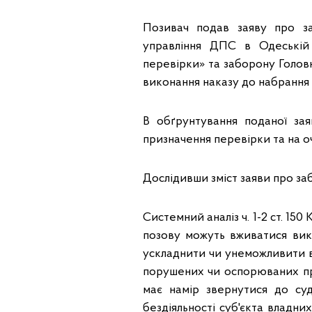
Позивач подав заяву про за
управління ДПС в Одеській 
перевірки» та заборону Головн
виконання наказу до набрання з
В обґрунтування поданої за
призначення перевірки та на о
Дослідивши зміст заяви про за
Системний аналіз ч. 1-2 ст. 15
позову можуть вживатися вик
ускладнити чи унеможливити 
порушених чи оспорюваних пра
має намір звернутися до суд
бездіяльності суб'єкта владн