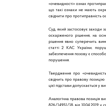
«очевидності» ознак протиправ
що такі ознаки не мають окре
свідчити про протиправність 
Суд, який застосовує заходи з
оскарженого рішення, на осн
рішення явно суперечить ви
статті 2 КАС України, пору
забезпечення позову є способо
порушення.
Твердження про «очевидніст
свідчить про правову позицію 
цієї підстави допускається у в
Аналогічна правова позиція ви
826/14951/18, від 10.04.2019 у 