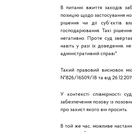
В питанні вжиття заходів з
позицію щодо застосування нор
рішення чи дії суб`єктів в
господарювання. Такі рішення
негативно. Проте суд звертає
навіть у разі їх доведення, н
адміністративній справі".
Такий правовий висновок міс
№826/16509/18 та від 26.12.201
У контексті співмірності су
забезпечення позову із позов
про захист якого він просить.
В той же час, можливе настан