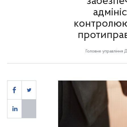
забезпеч
адміні
контролюю
протиправ
Головне управління 