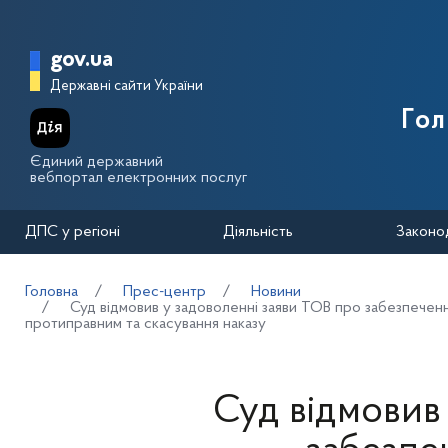
Перейти до основного вмісту
Головна сторінка Державної п
gov.ua
Державні сайти України
Го
Єдиний державний
вебпортал електронних послуг
ДПС у регіоні
Діяльність
Законо
Головна
Прес-центр
Новини
Суд відмовив у задоволенні заяви ТОВ про забезпечен
протиправним та скасування наказу
Суд відмовив