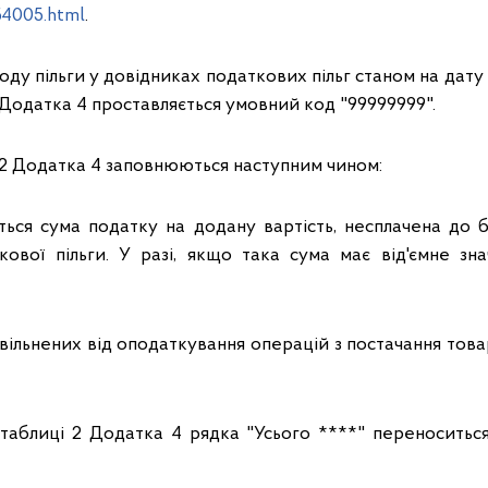
54005.html
.
 коду пільги у довідниках податкових пільг станом на дату
2 Додатка 4 проставляється умовний код "99999999".
 2 Додатка 4 заповнюються наступним чином:
ється сума податку на додану вартість, несплачена до б
ової пільги. У разі, якщо така сума має від'ємне зн
 звільнених від оподаткування операцій з постачання товар
таблиці 2 Додатка 4 рядка "Усього ****" переноситься 