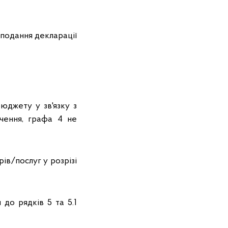
 подання декларації
юджету у зв'язку з
ачення, графа 4 не
ів/послуг у розрізі
до рядків 5 та 5.1