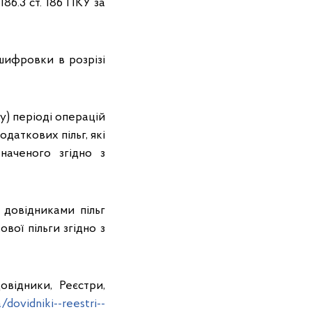
186.3 ст. 186 ПКУ за
шифровки в розрізі
у) періоді операцій
одаткових пільг, які
наченого згідно з
 довідниками пільг
вої пільги згідно з
відники, Реєстри,
/dovidniki--reestri--