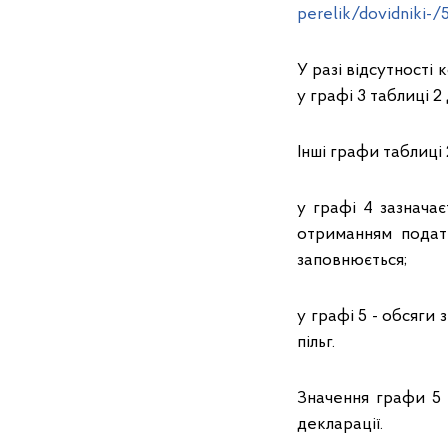
perelik/dovidniki-/
У разі відсутності
у графі 3 таблиці 
Інші графи таблиці
у графі 4 зазнача
отриманням податк
заповнюється;
у графі 5 - обсяги
пільг.
Значення графи 5 
декларації.