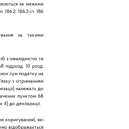
снюються за межами
186.2, 186.3 ст. 186
гування за такими
іб з інвалідністю та
8 підрозд. 10 розд.
нок сум податку на
'язку з отриманням
ізації) належать до
значених пунктом 68
 4) до декларації.
м коригування), які
ремо відображається