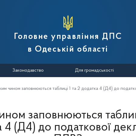
вної податкової служби України
Головне управління ДПС
в Одеській області
Законодавство
Для громадськості
ким чином заповнюються таблиці 1 та 2 додатка 4 (Д4) до податк
ином заповнюються таблиці
 4 (Д4) до податкової декл