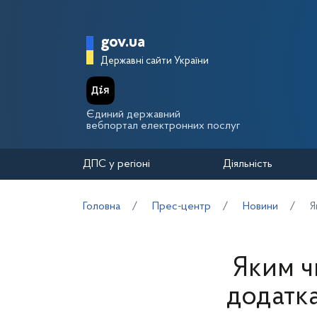
Перейти до основного вмісту
Головна сторінка Держа
gov.ua
Державні сайти України
Єдиний державний
вебпортал електронних послуг
ДПС у регіоні
Діяльність
Головна
Прес-центр
Новини
Я
Яким ч
додатка