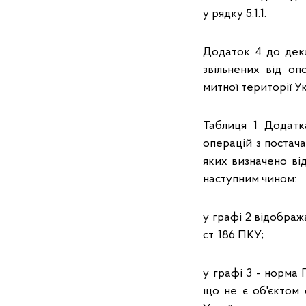
у рядку 5.1.1.
Додаток 4 до декл
звільнених від оп
митної території Ук
Таблиця 1 Додатк
операцій з постача
яких визначено від
наступним чином:
у графі 2 відобража
ст. 186 ПКУ;
у графі 3 - норма 
що не є об'єктом 