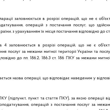
арації заповнюється в розрізі операцій, що не є об'єк
одаткування, операцій з постачання послуг, що здій
раїни, з урахуванням їх місця постачання відповідно до ст
а 4 заповнюється в розрізі операцій, що не є об'єкт
ння послуг за межами митної території України та послу
повідно до пп. 186.2, 186.3 ст. 186 ПКУ за межами митно
ється назва операції, що відповідає наведеним у відповід
ПКУ (підпункт, пункт та стаття ПКУ), за якою операції ві
оподаткування, операцій з постачання послуг за межам