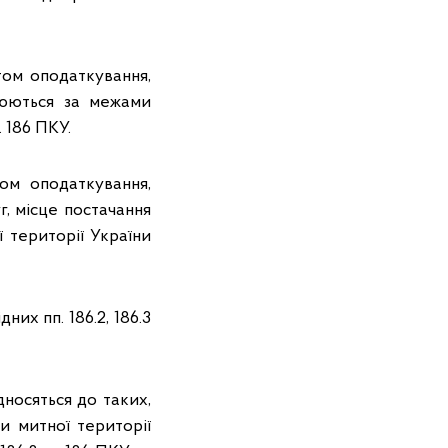
том оподаткування,
снюються за межами
. 186 ПКУ.
ом оподаткування,
г, місце постачання
ї території України
них пп. 186.2, 186.3
дносяться до таких,
и митної території