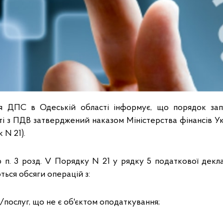
ня ДПС в Одеській області інформує, що порядок зап
ті з ПДВ затверджений наказом Міністерства фінансів Укр
 N 21).
6 п. 3 розд. V Порядку N 21 у рядку 5 податкової декла
ться обсяги операцій з:
/послуг, що не є об'єктом оподаткування;