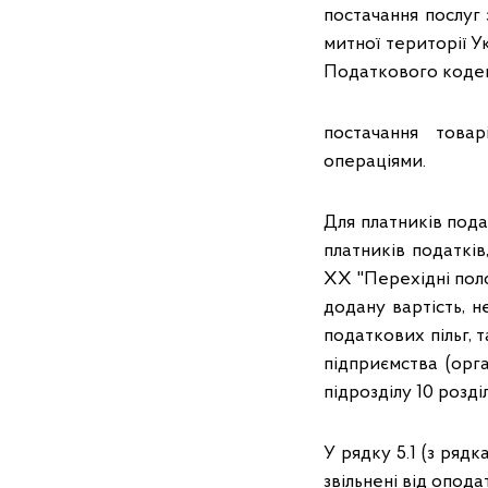
постачання послуг
митної території Ук
Податкового кодексу
постачання товар
операціями.
Для платників подат
платників податків
XX "Перехідні пол
додану вартість, 
податкових пільг, 
підприємства (орга
підрозділу 10 розд
У рядку 5.1 (з ряд
звільнені від опод