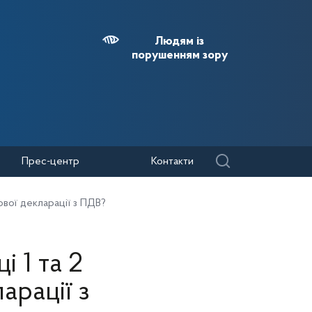
Людям із
порушенням зору
Прес-центр
Контакти
ової декларації з ПДВ?
 1 та 2
арації з