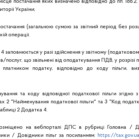
місце постачання яких визначено відповідно до пп. 186.2, 
торії України;
 постачання (загальною сумою за звітний період без роз
кій операції.
4 заповнюється у разі здійснення у звітному (податковом
в/послуг, що звільнені від оподаткування ПДВ, у розрізі п
 платником податку, відповідно до коду пільги, виз
вання та коду відповідної податкової пільги згідно з
х 2 "Найменування податкової пільги" та 3 "Код податко
таблиці 2 Додатка 4.
розміщено на вебпорталі ДПС в рубриці Головна / До
ики / Довідники пільг за посиланням:
https://tax.gov.ua