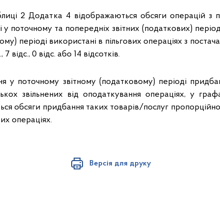
блиці 2 Додатка 4 відображаються обсяги операцій з 
ні у поточному та попередніх звітних (податкових) період
ому) періоді використані в пільгових операціях з постача
 7 відс., 0 відс. або 14 відсотків.
ня у поточному звітному (податковому) періоді придба
ькох звільнених від оподаткування операціях, у граф
ься обсяги придбання таких товарів/послуг пропорційно
вих операціях.
Версія для друку