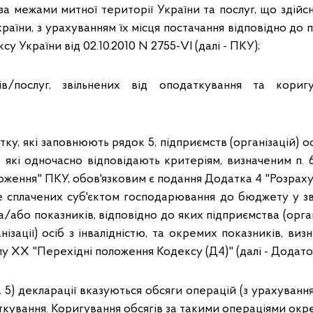
 за межами митної території України та послуг, що здій
раїни, з урахуванням їх місця постачання відповідно до пп. 
 України від 02.10.2010 N 2755-VI (далі - ПКУ);
ів/послуг, звільнених від оподаткування та кори
ку, які заповнюють рядок 5, підприємств (організацій) ос
, які одночасно відповідають критеріям, визначеним п. 6
оження" ПКУ, обов'язковим є подання Додатка 4 "Розраху
не сплачених суб'єктом господарювання до бюджету у зв
та/або показників, відповідно до яких підприємства (орган
нізації) осіб з інвалідністю, та окремих показників, ви
ілу XX "Перехідні положення Кодексу (Д4)" (далі - Додаток
ка 5) декларації вказуються обсяги операцій (з урахування
аткування. Коригування обсягів за такими операціями ок