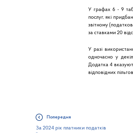
У графах 6 - 9 та
послуг, які придба
звітному (податков
за ставками 20 відс.,
У разі використан
одночасно у декіл
Додатка 4 вказуют
відповідних пільго
Попередня
За 2024 рік платники податків