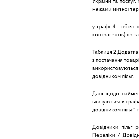
України та послуг, 
межами митної тери
у графі 4 - обсяг
контрагентів) по та
Таблиця 2 Додатка 
з постачання товарі
використовуються
довідником пільг.
Дані щодо наймену
вказуються в графа
довідником пільг" 
Довідники пільг 
Переліки / Довідн