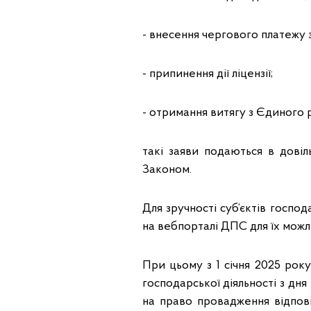
- внесення чергового платежу 
- припинення дії ліцензії;
- отримання витягу з Єдиного р
такі заяви подаються в довіл
Законом.
Для зручності суб’єктів госп
на вебпорталі ДПС для їх можл
При цьому з 1 січня 2025 рок
господарської діяльності з дн
на право провадження відпові