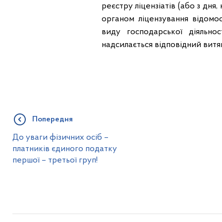
реєстру ліцензіатів (або з дн
органом ліцензування відомо
виду господарської діяльно
надсилається відповідний витяг
Попередня
До уваги фізичних осіб –
платників єдиного податку
першої – третьої груп!