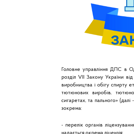
Головне управління ДПС в Од
розділ VII Закону України в
виробництва і обігу спирту ет
тютюнових виробів, тютюно
сигаретах, та пального» (далі 
зокрема:
- перелік органів ліцензуванн
надається окрема ліцензія: