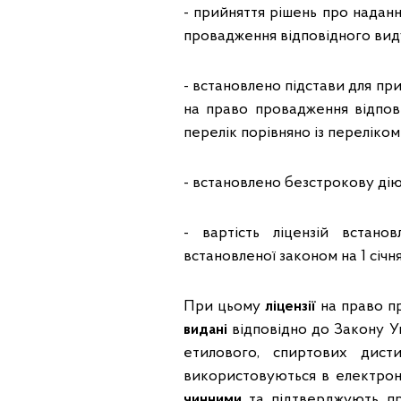
- прийняття рішень про надання
провадження відповідного виду
- встановлено підстави для при
на право провадження відпові
перелік порівняно із переліком 
- встановлено безстрокову дію в
- вартість ліцензій встано
встановленої законом на 1 січн
При цьому
ліцензії
на право пр
видані
відповідно до Закону У
етилового, спиртових дисти
використовуються в електрон
чинними
та підтверджують пра