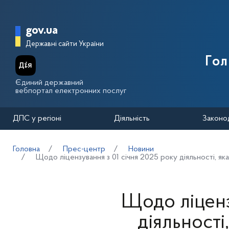
Перейти до основного вмісту
Головна сторінка Державної п
gov.ua
Державні сайти України
Го
Єдиний державний
вебпортал електронних послуг
ДПС у регіоні
Діяльність
Законо
Головна
Прес-центр
Новини
Щодо ліцензування з 01 січня 2025 року діяльності, я
Щодо ліценз
діяльності