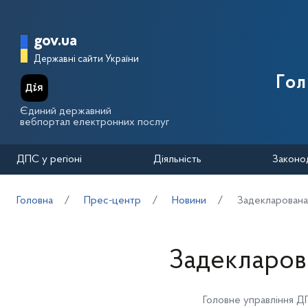
Перейти до основного вмісту
Головна сторінка Державної п
gov.ua
Державні сайти України
Го
Єдиний державний
вебпортал електронних послуг
ДПС у регіоні
Діяльність
Законо
Головна
Прес-центр
Новини
Задекларована
Задекларов
Головне управління Д