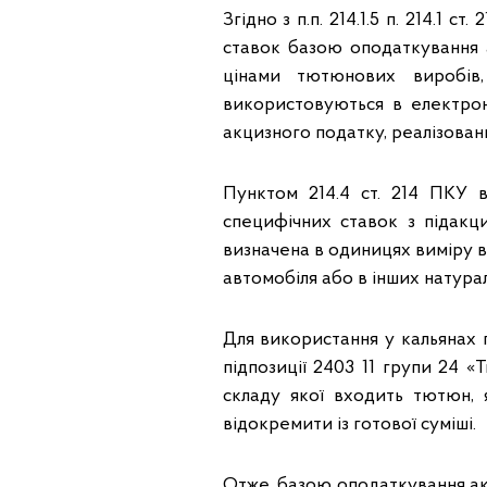
Згідно з п.п. 214.1.5 п. 214.1 
ставок базою оподаткування 
цінами тютюнових виробів
використовуються в електрон
акцизного податку, реалізованих 
Пунктом 214.4 ст. 214 ПКУ в
специфічних ставок з підакци
визначена в одиницях виміру ваг
автомобіля або в інших натура
Для використання у кальянах 
підпозиції 2403 11 групи 24 
складу якої входить тютюн, 
відокремити із готової суміші.
Отже, базою оподаткування акц