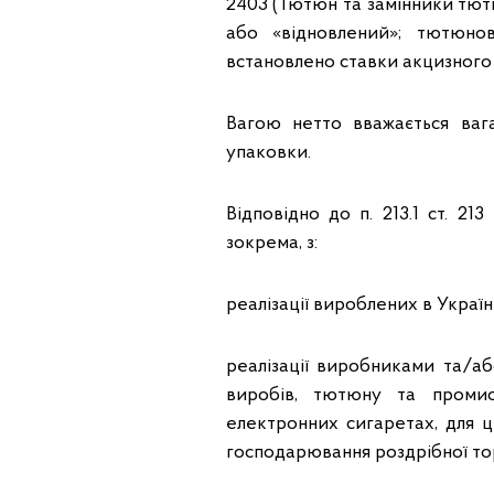
2403 (Тютюн та замінники тют
або «відновлений»; тютюно
встановлено ставки акцизного п
Вагою нетто вважається вага
упаковки.
Відповідно до п. 213.1 ст. 2
зокрема, з:
реалізації вироблених в Україні п
реалізації виробниками та/аб
виробів, тютюну та промис
електронних сигаретах, для ц
господарювання роздрібної торгів