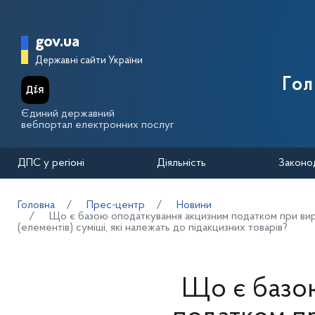
Перейти до основного вмісту
Головна сторінка Державної п
gov.ua
Державні сайти України
Го
Єдиний державний
вебпортал електронних послуг
ДПС у регіоні
Діяльність
Законо
Головна
Прес-центр
Новини
Що є базою оподаткування акцизним податком при виробн
(елементів) суміші, які належать до підакцизних товарів?
Що є базо