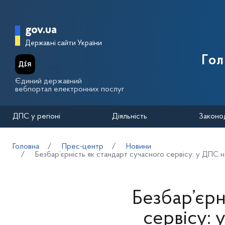
Перейти до основного вмісту
Головна сторінка Державної п
gov.ua
Державні сайти України
Го
Єдиний державний
вебпортал електронних послуг
ДПС у регіоні
Діяльність
Законо
Головна
Прес-центр
Новини
Безбар’єрність як стандарт сучасного сервісу: у ДПС 
Безбар’єрн
сервісу: