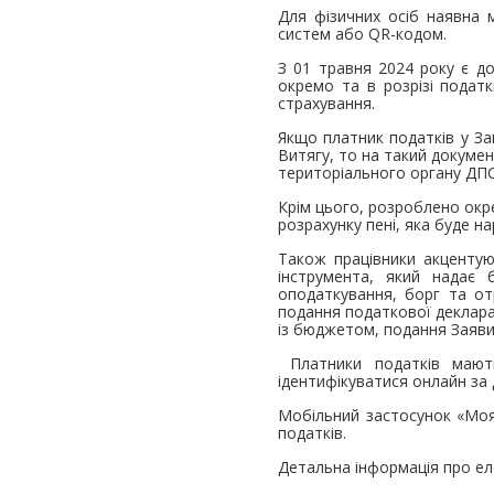
Для фізичних осіб наявна 
систем або QR-кодом.
З 01 травня 2024 року є д
окремо та в розрізі податк
страхування.
Якщо платник податків у За
Витягу, то на такий докумен
територіального органу ДПС
Крім цього, розроблено окр
розрахунку пені, яка буде 
Також працівники акцентую
інструмента, який надає 
оподаткування, борг та от
подання податкової декларац
із бюджетом, подання Заяви
Платники податків мають
ідентифікуватися онлайн з
Мобільний застосунок «Мо
податків.
Детальна інформація про ел