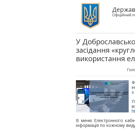
Державн
Офіційний п
У Доброславсько
засідання «круг
використання ел
Гол
Ф
і
з
П
в
h
В меню Електронного кабі
інформація по кожному виду 