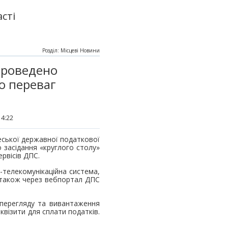
сті
Розділ: Місцеві Новини
проведено
о переваг
14:22
еської державної податкової
 засідання «круглого столу»
рвісів ДПС.
-телекомунікаційна система,
 також через вебпортал ДПС
перегляду та вивантаження
квізити для сплати податків.