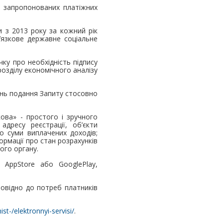
м запропонованих платіжних
 з 2013 року за кожний рік
в’язкове державне соціальне
ку про необхідність підпису
розділу економічного аналізу
ень подання Запиту стосовно
ова» - простого і зручного
дресу реєстрації, об’єкти
о суми виплачених доходів;
ормації про стан розрахунків
ого органу.
AppStore або GooglePlay,
відно до потреб платників
ist-/elektronnyi-servisi/
.