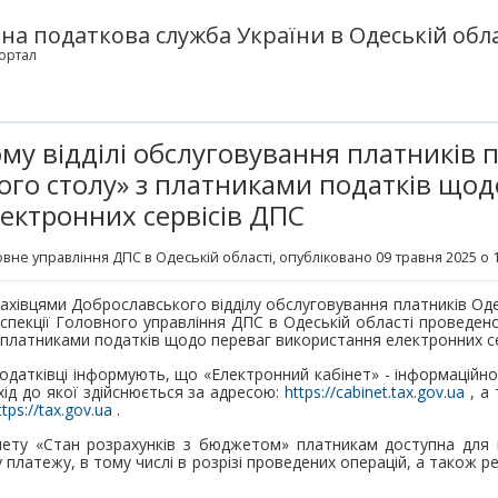
а податкова служба України в Одеській обла
ортал
му відділі обслуговування платників 
лого столу» з платниками податків щод
ектронних сервісів ДПС
овне управління ДПС в Одеській області
, опубліковано 09 травня 2025 о 
ахівцями Доброславського відділу обслуговування платників Од
нспекції Головного управління ДПС в Одеській області проведено
 платниками податків щодо переваг використання електронних се
одатківці інформують, що «Електронний кабінет» - інформаційно
хід до якої здійснюється за адресою:
https://cabinet.tax.gov.ua
, а
ttps://tax.gov.ua
.
нету «Стан розрахунків з бюджетом» платникам доступна для 
платежу, в тому числі в розрізі проведених операцій, а також ре