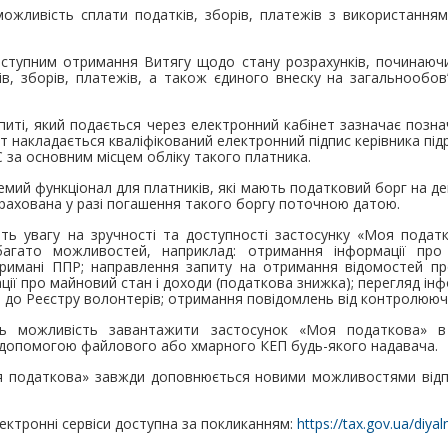
можливість сплати податків, зборів, платежів з використання
оступним отримання Витягу щодо стану розрахунків, починаючи
ів, зборів, платежів, а також єдиного внеску на загальнообо
питі, який подається через електронний кабінет зазначає познач
т накладається кваліфікований електронний підпис керівника під
 за основним місцем обліку такого платника.
емий функціонал для платників, які мають податковий борг на д
нарахована у разі погашення такого боргу поточною датою.
ть увагу на зручності та доступності застосунку «Моя податк
багато можливостей, наприклад: отримання інформації про а
римані ППР; направлення запиту на отримання відомостей пр
ії про майновий стан і доходи (податкова знижка); перегляд інф
 до Реєстру волонтерів; отримання повідомлень від контролююч
 можливість завантажити застосунок «Моя податкова» в 
а допомогою файлового або хмарного КЕП будь-якого надавача.
я податкова» завжди доповнюється новими можливостями відпо
ектронні сервіси доступна за покликанням:
https://tax.gov.ua/diyaln