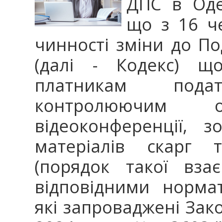
ДПС в Одес
що з 16 ч
чинності зміни до По
(далі - Кодекс) щ
платникам пода
контролюючим 
відеоконференції, 
матеріалів скарг т
(порядок такої вза
відповідними норма
які запроваджені Зак