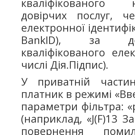
кваліфікованого 
довірчих послуг, ч
електронної ідентифіка
BankID), за до
кваліфікованого еле
числі Дія.Підпис).
У приватній частин
платник в режимі «Вв
параметри фільтра: «р
(наприклад, «J(F)13 З
повернення поми