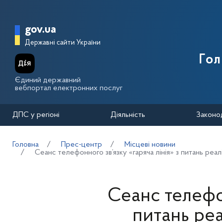
Перейти до основного вмісту
Головна сторінка Державної п
gov.ua
Державні сайти України
Го
Єдиний державний
вебпортал електронних послуг
ДПС у регіоні
Діяльність
Законо
Головна
Прес-центр
Місцеві новини
Сеанс телефонного зв’язку «гаряча лінія» з питань реа
Сеанс телефон
питань реа