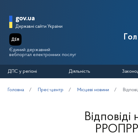
Перейти до основного вмісту
Головна сторінка Державної п
gov.ua
Державні сайти України
Го
Єдиний державний
вебпортал електронних послуг
ДПС у регіоні
Діяльність
Законо
Головна
Прес-центр
Місцеві новини
Відпові
Відповіді
РРОПРРО