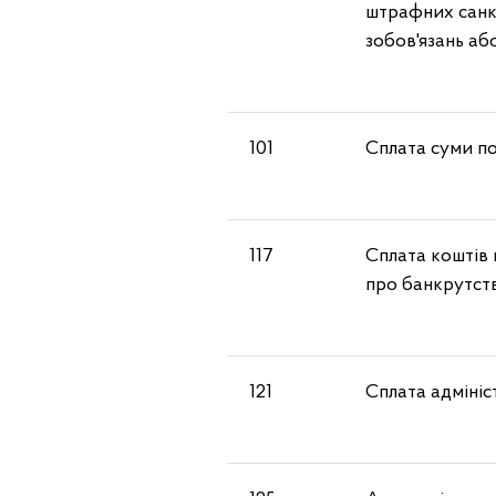
штрафних санкц
зобов'язань аб
101
Сплата суми по
117
Сплата коштів 
про банкрутст
121
Сплата адміні