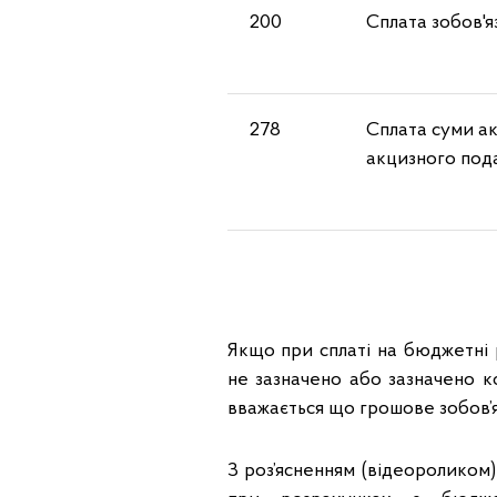
200
Сплата зобов'я
278
Сплата суми ак
акцизного под
Якщо при сплаті на бюджетні р
не зазначено або зазначено к
вважається що грошове зобов’я
З роз’ясненням (відеороликом)