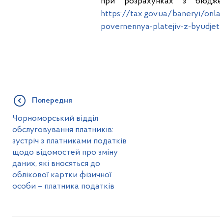
при розрахунках з бюдж
https://tax.gov.ua/baneryi/onl
povernennya-platejiv-z-byudjetu
Попередня
Чорноморський відділ
обслуговування платників:
зустріч з платниками податків
щодо відомостей про зміну
даних, які вносяться до
облікової картки фізичної
особи – платника податків