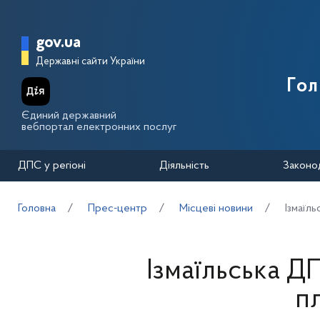
Перейти до основного вмісту
Головна сторінка Державної п
gov.ua
Державні сайти України
Го
Єдиний державний
вебпортал електронних послуг
ДПС у регіоні
Діяльність
Законо
Головна
Прес-центр
Місцеві новини
Ізмаїль
Ізмаїльська Д
пл