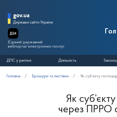
Перейти до основного вмісту
Головна сторінка Державної п
gov.ua
Державні сайти України
Го
Єдиний державний
вебпортал електронних послуг
ДПС у регіоні
Діяльність
Законо
Головна
Брошури та листівки
Як суб’єкту господ
Як суб’єкт
через ПРРО 