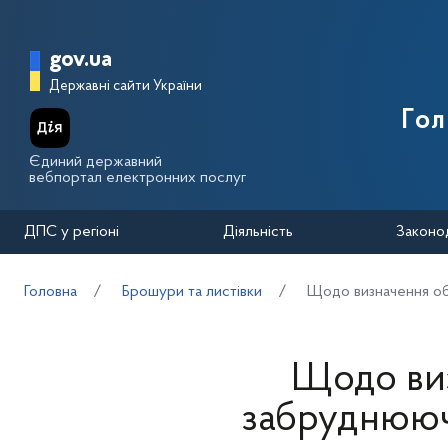
Перейти до основного вмісту
Головна сторінка Державної п
gov.ua
Державні сайти України
Го
Єдиний державний
вебпортал електронних послуг
ДПС у регіоні
Діяльність
Законо
Головна
Брошури та листівки
Щодо визначення об
Щодо виз
забруднююч