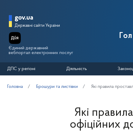
Перейти до основного вмісту
Головна сторінка Державної п
gov.ua
Державні сайти України
Го
Єдиний державний
вебпортал електронних послуг
ДПС у регіоні
Діяльність
Законо
Головна
Брошури та листівки
Які правила простав
Які правил
офіційних д